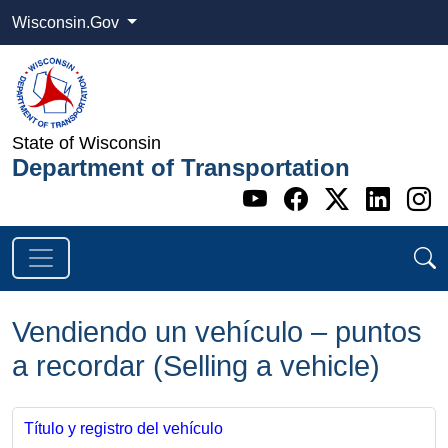
Wisconsin.Gov
State of Wisconsin
Department of Transportation
Go to WI DOT's 
Go to WI DO
Go to WI
Go t
G
Vendiendo un vehículo – puntos
a recordar (Selling a vehicle)
Título y registro del vehículo