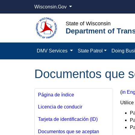
Wisconsin.Gov
State of Wisconsin
Department of Trans
DMV Services
State Patrol
Doing Bus
Documentos que s
(
in Eng
Página de índice
Utilice
Licencia de conducir
Pa
Tarjeta de identificación (ID)
Pa
Pa
Documentos que se aceptan