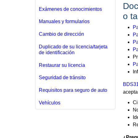
Doc
Exámenes de conocimientos
o ta
Manuales y formularios
Pa
Cambio de dirección
Pa
Pa
Duplicado de su licencia/tarjeta
Pa
de identificación
Pr
Pa
Restaurar su licencia
In
Seguridad de tránsito
BDS31
Requisitos para seguro de auto
acepta
Ci
Vehículos
No
Id
Re
¿Preg