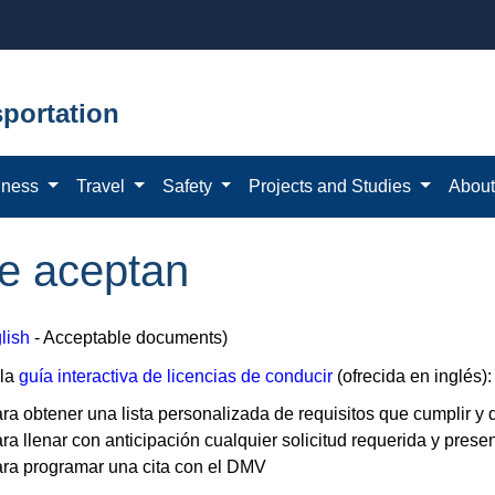
portation
iness
Travel
Safety
Projects and Studies
Abou
e aceptan
lish
- Acceptable documents)
 la
guía interactiva de licencias de conducir
(ofrecida en inglés):
ra obtener una lista personalizada de requisitos que cumplir 
ra llenar con anticipación cualquier solicitud requerida y prese
ra programar una cita con el DMV