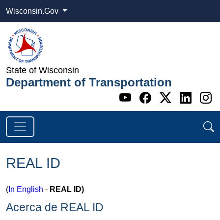
Wisconsin.Gov
State of Wisconsin
Department of Transportation
Go to WI DOT's 
Go to WI DO
Go to WI
Go t
G
REAL ID
(
In English
-
REAL ID)
Acerca de REAL ID