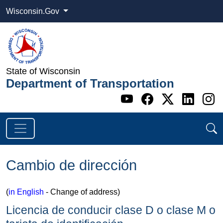
Wisconsin.Gov
State of Wisconsin
Department of Transportation
Go to WI DOT's 
Go to WI DO
Go to WI
Go t
G
Cambio de dirección
(
in English
- Change of address)
Licencia de conducir clase D o clase M o