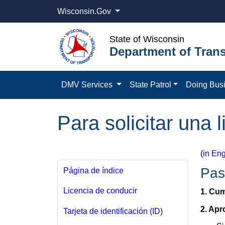
Wisconsin.Gov
State of Wisconsin
Department of Trans
DMV Services
State Patrol
Doing Bus
Para solicitar una 
(
in Eng
Pas
Página de índice
Licencia de conducir
1. Cum
2. Apr
Tarjeta de identificación (ID)