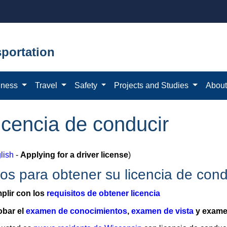
portation
iness
Travel
Safety
Projects and Studies
Abou
licencia de conducir
lish
-
Applying for a driver license
)
os para obtener su licencia de con
plir con los
requisitos de obtener licencia
obar el
examen de conocimientos
,
examen de vista
y exame