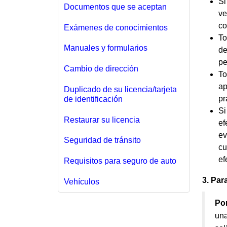
Si
Documentos que se aceptan
ve
co
Exámenes de conocimientos
To
Manuales y formularios
de
pe
Cambio de dirección
To
ap
Duplicado de su licencia/tarjeta
pr
de identificación
Si
Restaurar su licencia
ef
ev
Seguridad de tránsito
cu
ef
Requisitos para seguro de auto
3. Para
Vehículos
Por
una