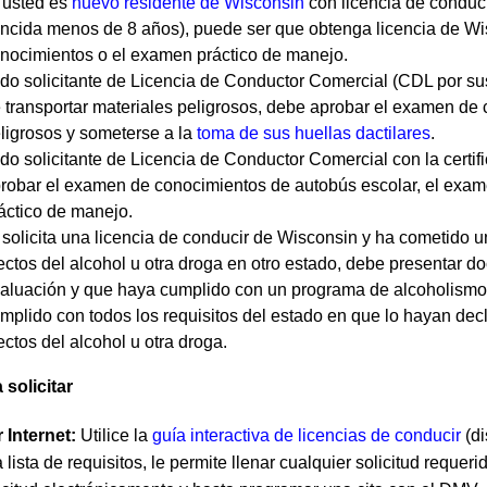
 usted es
nuevo residente de Wisconsin
con licencia de conduci
ncida menos de 8 años), puede ser que obtenga licencia de Wi
nocimientos o el examen práctico de manejo.
do solicitante de Licencia de Conductor Comercial (CDL por sus s
 transportar materiales peligrosos, debe aprobar el examen de 
ligrosos y someterse a la
toma de sus huellas dactilares
.
do solicitante de Licencia de Conductor Comercial con la certif
robar el examen de conocimientos de autobús escolar, el exa
áctico de manejo.
 solicita una licencia de conducir de Wisconsin y ha cometido un
ectos del alcohol u otra droga en otro estado, debe presentar
aluación y que haya cumplido con un programa de alcoholismo o
mplido con todos los requisitos del estado en que lo hayan de
ectos del alcohol u otra droga.
 solicitar
 Internet:
Utilice la
guía interactiva de licencias de conducir
(di
 lista de requisitos, le permite llenar cualquier solicitud requerid