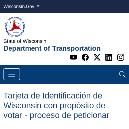
Wisconsin.Gov
State of Wisconsin
Department of Transportation
Go to WI DOT's 
Go to WI DO
Go to WI
Go t
G
Tarjeta de Identificación de
Wisconsin con propósito de
votar - proceso de peticionar